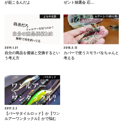
が起こるんだよ
ゼント抽選会 応…
よもやま話
ルアー (バス釣り用)
2019.1.21
2018.2.13
自分の商品を価値と交換するとい
カバーで使うスモラバをちゃんと
う考え方
考える
バスロッド
2017.2.3
【バーサタイルロッド】か【ワン
ルアーワンタックル】かで悩む