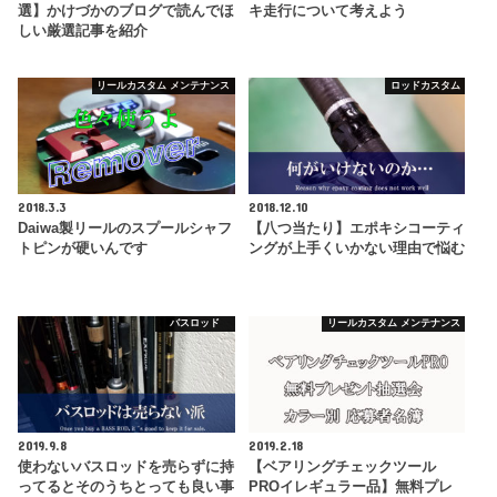
選】かけづかのブログで読んでほ
キ走行について考えよう
しい厳選記事を紹介
リールカスタム メンテナンス
ロッドカスタム
2018.3.3
2018.12.10
Daiwa製リールのスプールシャフ
【八つ当たり】エポキシコーティ
トピンが硬いんです
ングが上手くいかない理由で悩む
バスロッド
リールカスタム メンテナンス
2019.9.8
2019.2.18
使わないバスロッドを売らずに持
【ベアリングチェックツール
ってるとそのうちとっても良い事
PROイレギュラー品】無料プレ