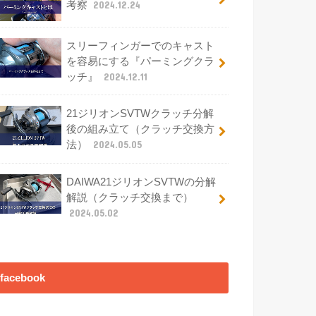
考察
2024.12.24
スリーフィンガーでのキャスト
を容易にする『パーミングクラ
ッチ』
2024.12.11
21ジリオンSVTWクラッチ分解
後の組み立て（クラッチ交換方
法）
2024.05.05
DAIWA21ジリオンSVTWの分解
解説（クラッチ交換まで）
2024.05.02
facebook