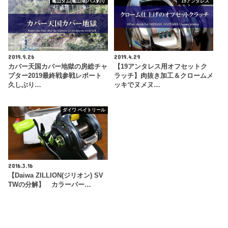
亀山ダム(亀山湖)バス釣り
19アンタレス
2019.9.26
2019.4.29
カバー天国カバー地獄の房総チャ
【19アンタレス用オフセットク
プター2019最終戦参戦レポート
ラッチ】肉抜き加工＆クロームメ
久しぶり…
ッキでヌメヌ…
ダイワ ベイトリール
2016.3.16
【Daiwa ZILLION(ジリオン) SV
TWの分解】 カラーパー…