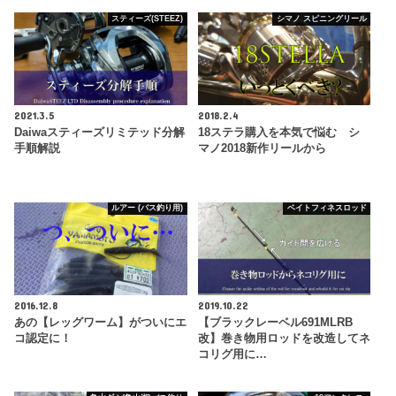
スティーズ(STEEZ)
シマノ スピニングリール
2021.3.5
2018.2.4
Daiwaスティーズリミテッド分解
18ステラ購入を本気で悩む シ
手順解説
マノ2018新作リールから
ルアー (バス釣り用)
ベイトフィネスロッド
2016.12.8
2019.10.22
あの【レッグワーム】がついにエ
【ブラックレーベル691MLRB
コ認定に！
改】巻き物用ロッドを改造してネ
コリグ用に…