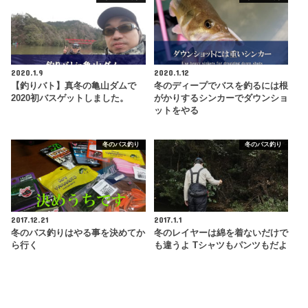
2020.1.9
2020.1.12
【釣りバト】真冬の亀山ダムで
冬のディープでバスを釣るには根
2020初バスゲットしました。
がかりするシンカーでダウンショ
ットをやる
冬のバス釣り
冬のバス釣り
2017.12.21
2017.1.1
冬のバス釣りはやる事を決めてか
冬のレイヤーは綿を着ないだけで
ら行く
も違うよ Tシャツもパンツもだよ