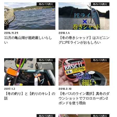
冬のバス釣り
冬のバス釣り
2016.11.29
2018.1.4
11月の亀山湖が超絶厳しいらし
【冬の巻きシャッド】はスピニン
い
グにPEラインがおもしろい
冬のバス釣り
冬のバス釣り
2017.1.3
2018.2.10
【冬の釣り】と【釣りのキレ】の
【冬バスのライン選択】真冬のダ
話
ウンショットでフロロカーボン2
ポンドを使う理由
冬のバス釣り
冬のバス釣り