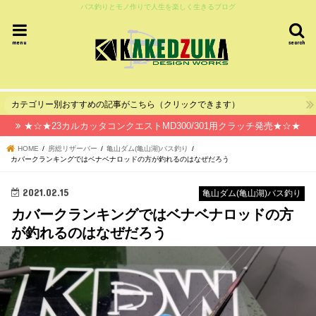
バス釣りとモノ作りで人生を楽しく生きるブログ
menu
search
カテゴリー別おすすめの記事がこちら（クリックできます）
★☆★23カルカッタコンクエストMD300/301用クラッチ発売★☆★
HOME
房総リザーバー
亀山ダム(亀山湖)バス釣り
カバークランキングではベナベナロッドの方が釣れるのはなぜだろう
2021.02.15
亀山ダム(亀山湖)バス釣り
カバークランキングではベナベナロッドの方
が釣れるのはなぜだろう