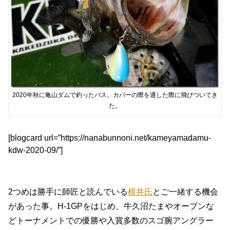
2020年秋に亀山ダムで釣ったバス。カバーの際を通した際に飛びついてき
た。
[blogcard url=”https://nanabunnoni.net/kameyamadamu-
kdw-2020-09/”]
2つめは勝手に師匠と読んでいる
横井氏
とご一緒する機会
があった事。H-1GPをはじめ、牛久沼たまやオープンな
どトーナメントでの優勝や入賞多数のスゴ腕アングラー