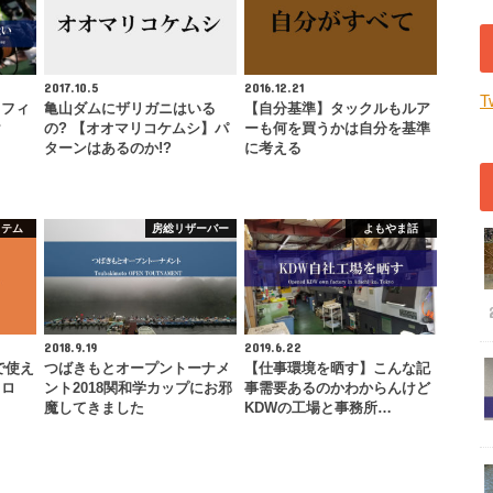
2017.10.5
2016.12.21
T
トフィ
亀山ダムにザリガニはいる
【自分基準】タックルもルア
け
の? 【オオマリコケムシ】パ
ーも何を買うかは自分を基準
ターンはあるのか!?
に考える
イテム
房総リザーバー
よもやま話
2018.9.19
2019.6.22
で使え
つばきもとオープントーナメ
【仕事環境を晒す】こんな記
イロ
ント2018関和学カップにお邪
事需要あるのかわからんけど
魔してきました
KDWの工場と事務所…