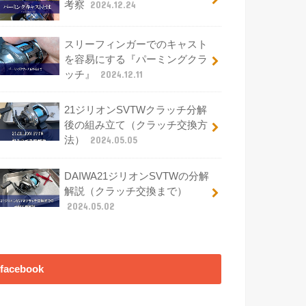
考察
2024.12.24
スリーフィンガーでのキャスト
を容易にする『パーミングクラ
ッチ』
2024.12.11
21ジリオンSVTWクラッチ分解
後の組み立て（クラッチ交換方
法）
2024.05.05
DAIWA21ジリオンSVTWの分解
解説（クラッチ交換まで）
2024.05.02
facebook