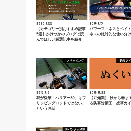
2020.1.22
2019.1.13
【カテゴリー別おすすめ記事
パワーフィネスとベイ
5選】かけづかのブログで読
ネスの絶対的な使い分
んでほしい厳選記事を紹介
フリッピング
釣りア
2016.7.5
2016.11.22
我が愛竿「ハリアー80」はフ
【豆知識】 秋から春ま
リッピングロッドではない、
る防寒対策① 携帯カ
というお話
18バンタムMGL