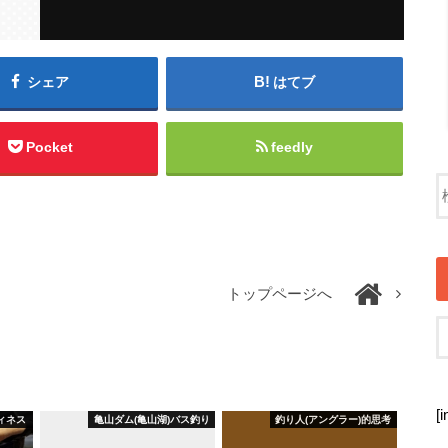
シェア
はてブ
Pocket
feedly
トップページへ
[
ィネス
亀山ダム(亀山湖)バス釣り
釣り人(アングラー)的思考