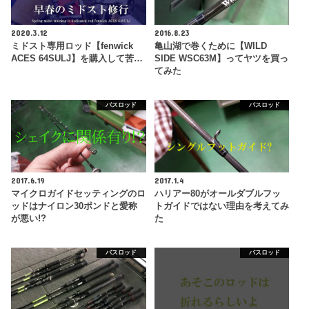
2020.3.12
2016.8.23
ミドスト専用ロッド【fenwick
亀山湖で巻くために【WILD
ACES 64SULJ】を購入して苦…
SIDE WSC63M】ってヤツを買っ
てみた
バスロッド
バスロッド
2017.6.19
2017.1.4
マイクロガイドセッティングのロ
ハリアー80がオールダブルフッ
ッドはナイロン30ポンドと愛称
トガイドではない理由を考えてみ
が悪い!?
た
バスロッド
バスロッド