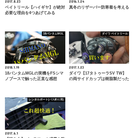
2017.8.23
2016.1.24
ベイトリール【ハイギヤ】が絶対
真冬のリザーバー防寒着を考える
必要な理由を4つあげてみる
18バンタムMGL
ダイワ ベイトリール
2018.1.19
2017.1.23
18バンタムMGLの実機をFSシマ
ダイワ【17タトゥーラSV TW】
ノブースで触った正直な感想
の両サイドカップは樹脂製だった
レンタルボート(バス釣り用)
2017.6.1