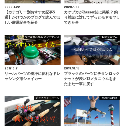
2020.1.22
2020.1.24
【カテゴリー別おすすめ記事5
カケヅカがBasser誌に掲載!? 釣
選】かけづかのブログで読んでほ
り雑誌に対してずっとモヤモヤし
しい厳選記事を紹介
てきた事
リールカスタム メンテナンス
13メタニウム
2017.5.7
2019.10.16
リールパーツの洗浄に便利なドレ
ブラックのパーツにチタンロック
ッシング用シェイカー
ナットが渋い13メタニウムをま
たまた一軍に戻す
ダイワ ベイトリール
冬のバス釣り