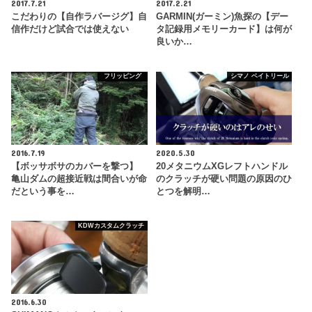
2017.7.21
2017.2.21
こだわりの【自作ラバージグ】自
GARMIN(ガーミン)魚探の【デー
信作だけど試合では使えない
タ記録用メモリーカード】は何が
良いか…
フリッピング
シマノ ベイトリール
2016.7.19
2020.5.30
【ボッサボサのカバーを撃つ】
20メタニウムXGレフトハンドル
亀山ダムの超接近戦は間合いが命
のクラッチが硬い問題の原因のひ
だという事を…
とつを解明…
KDWカスタムクラッチ
2016.6.30