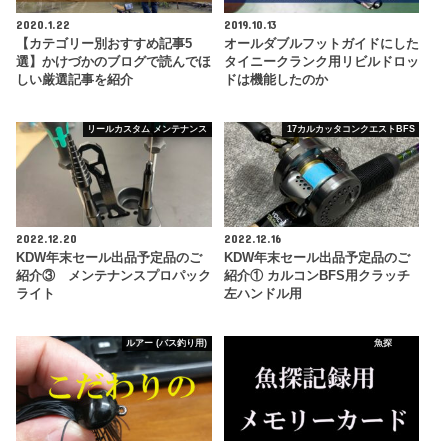
2020.1.22
2019.10.13
【カテゴリー別おすすめ記事5
オールダブルフットガイドにした
選】かけづかのブログで読んでほ
タイニークランク用リビルドロッ
しい厳選記事を紹介
ドは機能したのか
リールカスタム メンテナンス
17カルカッタコンクエストBFS
2022.12.20
2022.12.16
KDW年末セール出品予定品のご
KDW年末セール出品予定品のご
紹介③ メンテナンスプロパック
紹介① カルコンBFS用クラッチ
ライト
左ハンドル用
ルアー (バス釣り用)
魚探