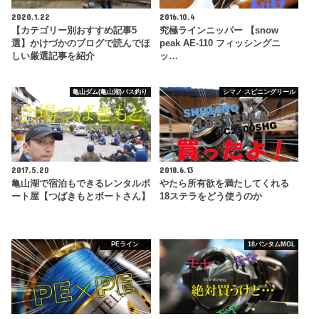
2020.1.22
2016.10.4
【カテゴリー別おすすめ記事5
究極ラインニッパー 【snow
選】かけづかのブログで読んでほ
peak AE-110 フィッシングニ
しい厳選記事を紹介
ッ…
亀山ダム(亀山湖)バス釣り
シマノ スピニングリール
2017.5.20
2018.6.13
亀山湖で宿泊もできるレンタルボ
やたら所有欲を満たしてくれる
ート屋【つばきもとボートさん】
18ステラをどう使うのか
PEライン
18バンタムMGL