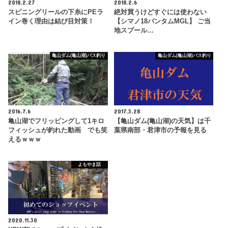
2018.2.27
2018.2.6
スピニングリールの下糸にPEラ
絶対買うけどすぐには使わない
イン巻く理由は結び目対策！
【シマノ18バンタムMGL】 ご当
地スプール…
亀山ダム(亀山湖)バス釣り
亀山ダム(亀山湖)バス釣り
2016.7.6
2017.3.28
亀山湖でフリッピングして1キロ
【亀山ダム(亀山湖)の天気】は千
フィッシュが釣れた動画 でも笑
葉県南部・君津市の予報を見る
えるｗｗｗ
よもやま話
2020.11.30