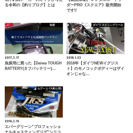
る令和の【釣りブログ】とは
ダーPRO《スクエア》販売開始
です!!
魚探
ダイワ スピニングリール
2017.3.17
2018.1.23
魚探用に買った【Daiwa TOUGH
2018年【ダイワNEWイグジス
BATTERY(タフバッテリー)…
ト】のモノコックボディーはザイ
オンじゃな…
ルアー (バス釣り用)
2016.3.15
エバーグリーン”プロフェッショ
ナルキャスティングジグ”シリコ