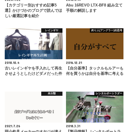
【カテゴリー別おすすめ記事5
Abu 16REVO LTX-BF8 組み立て
選】かけづかのブログで読んでほ
手順の解説します
しい厳選記事を紹介
レインギヤ
釣り人(アングラー)的思考
2018.10.4
2016.12.21
古いレインギヤを手入れして再生
【自分基準】タックルもルアーも
させようとしたけどダメだった件
何を買うかは自分を基準に考える
未分類
レンタルボートラダー
2021.7.26
2018.3.31
弱小釣具メーカーのオヤジが考え
【製品情報】 レンタルボートラ