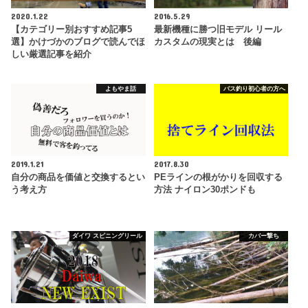
2020.1.22
2016.5.29
【カテゴリー別おすすめ記事5
最新機種に勝つ旧モデル リール
選】かけづかのブログで読んでほ
カスタムの現実とは 後編
しい厳選記事を紹介
よもやま話
バス釣り初心者の方へ
2019.1.21
2017.8.30
自分の商品を価値と交換するとい
PEラインの根がかりを回収する
う考え方
方法 ナイロン30ポンドも
ダイワ スピニングリール
カバー撃ち