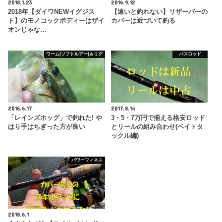
2018.1.23
2016.9.12
2018年【ダイワNEWイグジス
【遠いと釣れない】リザーバーの
ト】のモノコックボディーはザイ
カバーは近づいて釣る
オンじゃな…
ワーム(ソフトルアー)＆リグ
バスロッド
2016.6.17
2017.8.14
「レインズホッグ」で釣れた! や
3・5・7万円で揃える格安ロッド
はり手はちぎった方が良い
とリールの組み合わせ(ベイトタ
ックル編)
パワーフィネス
2018.6.1