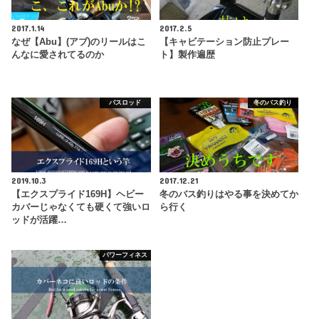
2017.1.14
2017.2.5
なぜ【Abu】(アブ)のリールはこ
【キャビテーション防止プレー
んなに愛されてるのか
ト】製作遍歴
バスロッド
冬のバス釣り
2019.10.3
2017.12.21
【エクスプライド169H】ヘビー
冬のバス釣りはやる事を決めてか
カバーじゃなくても硬くて強いロ
ら行く
ッドが活躍…
パワーフィネス