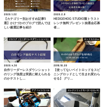
2020.1.22
2020.2.8
【カテゴリー別おすすめ記事5
HEDGEHOG STUDIO製トラスト
選】かけづかのブログで読んでほ
レンチ無料プレゼント抽選会応募
しい厳選記事を紹介
者…
ジカリグ（リーダーレスダウンショット）
ロッドカスタム
2020.4.30
2018.10.20
自作リーダーレスダウンショット
【使ってないベイトロッドをスピ
のリング強度は実践に耐えられる
ニングロッドとして生まれ変わら
のかテストし…
せる】 グリ…
アブ ベイトリール
エレクトリックモーター(エレキ)