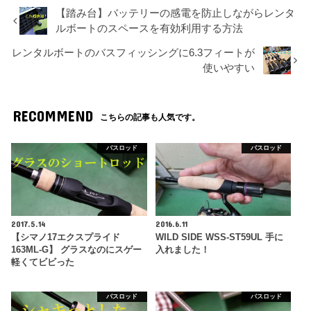
【踏み台】バッテリーの感電を防止しながらレンタ
ルボートのスペースを有効利用する方法
レンタルボートのバスフィッシングに6.3フィートが
使いやすい
RECOMMEND
こちらの記事も人気です。
バスロッド
バスロッド
2017.5.14
2016.6.11
【シマノ17エクスプライド
WILD SIDE WSS-ST59UL 手に
163ML-G】 グラスなのにスゲー
入れました！
軽くてビビった
バスロッド
バスロッド