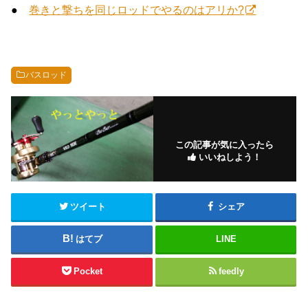
●
巻きと撃ちを同じロッドでやるのはアリか?
バスロッド
この記事が気に入ったら
いいねしよう！
ツイート
シェア
はてブ
LINE
Pocket
feedly