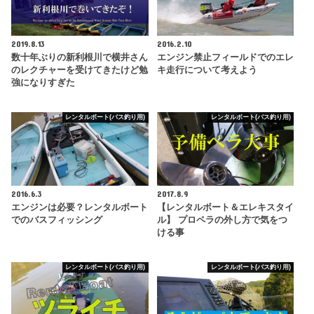
2019.8.13
2016.2.10
数十年ぶりの新利根川で横井さん
エンジン禁止フィールドでのエレ
のレクチャーを受けてきたけど勉
キ走行について考えよう
強になりすぎた
レンタルボート(バス釣り用)
レンタルボート(バス釣り用)
2016.6.3
2017.8.9
エンジンは必要？レンタルボート
【レンタルボート＆エレキスタイ
でのバスフィッシング
ル】 プロペラの外し方で気をつ
ける事
レンタルボート(バス釣り用)
レンタルボート(バス釣り用)