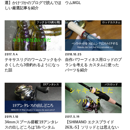
選】かけづかのブログで読んでほ
ウムMGL
しい厳選記事を紹介
フック (バス釣り用)
ロッドカスタム
2017.9.4
2018.10.25
テキサスリグのワームフックを小
自作パワーフィネス用ロッドのプ
さくしたら3倍釣れるようになっ
ランを考える カスタムに使った
た話
パーツを紹介
19アンタレス
バスロッド
2019.1.10
2017.5.19
34mmスプール搭載'19アンタレ
【SHIMANO エクスプライド
スの出しどころは'18バンタム
263L-S】ソリッドとは思えない