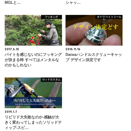
MGLと…
シャッ…
フッキング
ダイワ ベイトリール
2017.6.10
2016.11.16
バイトを感じないのにフッキング
Daiwaハンドルスクリューキャッ
が決まる時 すべてはメンタルな
プ デザイン決定です
のかもしれない
ロッドカスタム
2019.1.7
リビリド大失敗なのか-感触が大
きく変わってしまったソリッドテ
ィップ-スピ…