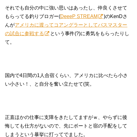
それでも自分の中に強い思いはあったし、仲良くさせて
もらってる釣りブロガー(
DeeeP STREAM
)のKenDさ
んが
アメリカに渡ってコアングラーとしてバスマスター
の試合に参戦する
という事件(?)に勇気をもらったりし
て。
国内で4日間の1人合宿くらい、アメリカに比べたら小さ
い小さい！、と自分を奮い立たせて(笑。
正直ほかの仕事に支障をきたしてますがｗ、やらずに後
悔しても仕方がないので、先にボートと宿の手配をして
しまうという暴挙に打ってでました。