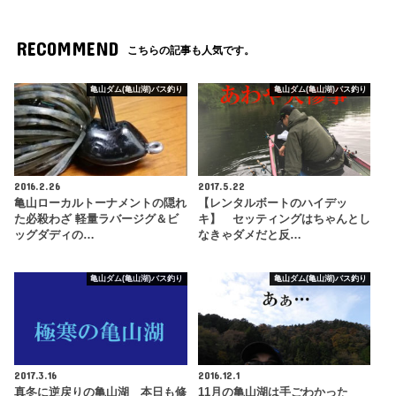
RECOMMEND
こちらの記事も人気です。
亀山ダム(亀山湖)バス釣り
亀山ダム(亀山湖)バス釣り
2016.2.26
2017.5.22
亀山ローカルトーナメントの隠れ
【レンタルボートのハイデッ
た必殺わざ 軽量ラバージグ＆ビ
キ】 セッティングはちゃんとし
ッグダディの…
なきゃダメだと反…
亀山ダム(亀山湖)バス釣り
亀山ダム(亀山湖)バス釣り
2017.3.16
2016.12.1
真冬に逆戻りの亀山湖 本日も修
11月の亀山湖は手ごわかった