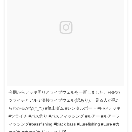
今期からデッキ周りとライブウェルを一新しました。FRPの
ツライチとアルミ溶接ライブウェル(訳あり)。 見る人が見た
らわかるかな(^_^;) #亀山ダム #レンタルボート #FRPデッキ
#ツライチ #バス釣り #バスフィッシング #ルアー #ルアーフ
ィッシング#bassfishing #black bass #Lurefishing #Lure #カ