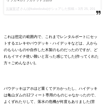
ケヅカ #カケヅカドットコム
欠塚実
さん(@kakedzuka)がシェアした投稿 –
3月 25, 2018 at 2:16午前 PDT
これは想定の範囲内で、これまでレンタルボートにセッ
トするエレキやバウデッキ・ハイデッキなどは、人から
のもらいものや自作した木製のものだったのですが、ど
れもイマイチ使い難いと言った感じでした(作ってくれた
方々ごめんなさい)。
バウデッキはアホほど重くてデカかったし、ハイデッキ
は亀山ダムの12フィート専用のものじゃなかったので、
よくずれたりして、落水の危機が何度もありました(苦