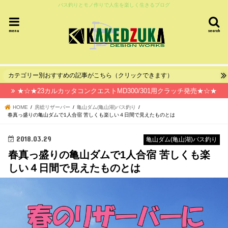
バス釣りとモノ作りで人生を楽しく生きるブログ
menu
search
カテゴリー別おすすめの記事がこちら（クリックできます）
★☆★23カルカッタコンクエストMD300/301用クラッチ発売★☆★
HOME
房総リザーバー
亀山ダム(亀山湖)バス釣り
春真っ盛りの亀山ダムで1人合宿 苦しくも楽しい４日間で見えたものとは
2018.03.29
亀山ダム(亀山湖)バス釣り
春真っ盛りの亀山ダムで1人合宿 苦しくも楽
しい４日間で見えたものとは