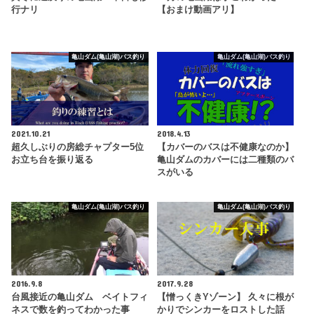
行ナリ
【おまけ動画アリ】
亀山ダム(亀山湖)バス釣り
亀山ダム(亀山湖)バス釣り
2021.10.21
2018.4.13
超久しぶりの房総チャプター5位
【カバーのバスは不健康なのか】
お立ち台を振り返る
亀山ダムのカバーには二種類のバ
スがいる
亀山ダム(亀山湖)バス釣り
亀山ダム(亀山湖)バス釣り
2016.9.8
2017.9.28
台風接近の亀山ダム ベイトフィ
【憎っくきYゾーン】 久々に根が
ネスで数を釣ってわかった事
かりでシンカーをロストした話