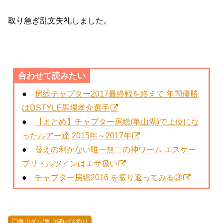
取り急ぎ乱文失礼しました。
合わせて読みたい
●
房総チャプター2017最終戦を終えて 年間優勝
はDSTYLE馬場孝介選手
●
【まとめ】チャプター房総(亀山湖)で上位にな
ったルアー達 2015年～2017年
●
替えの利かない唯一無二の神ワーム エスケー
プリトルツインはエサ扱い
●
チャプター房総2016 を振り返ってみる③
亀山ダム(亀山湖)バス釣り