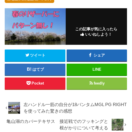
この記事が気に入ったら
いいねしよう！
ツイート
シェア
はてブ
LINE
Pocket
feedly
左ハンドル一筋の自分が18バンタムMGL PG RIGHT
を使ってみた驚きの感想
亀山湖のカバーテキサス 接近戦でのフッキングと
根がかりについて考える