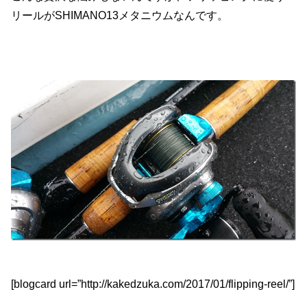
リールがSHIMANO13メタニウムなんです。
[blogcard url=”http://kakedzuka.com/2017/01/flipping-reel/”]