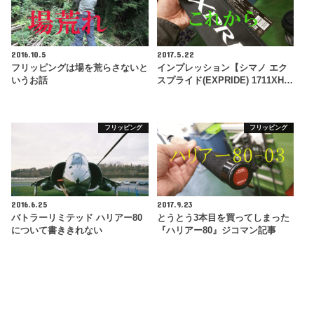
2016.10.5
2017.5.22
フリッピングは場を荒らさないと
インプレッション【シマノ エク
いうお話
スプライド(EXPRIDE) 1711XH…
フリッピング
フリッピング
2016.6.25
2017.9.23
バトラーリミテッド ハリアー80
とうとう3本目を買ってしまった
について書ききれない
『ハリアー80』ジコマン記事