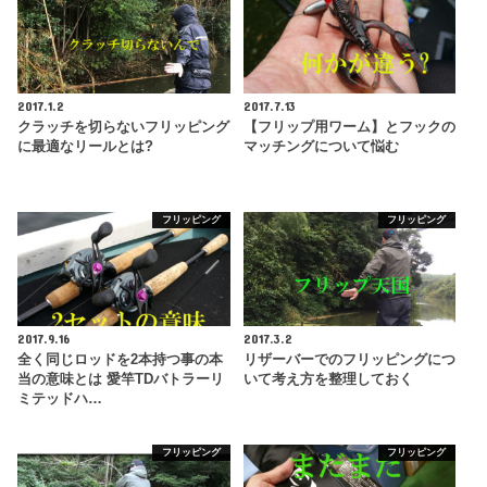
2017.1.2
2017.7.13
クラッチを切らないフリッピング
【フリップ用ワーム】とフックの
に最適なリールとは?
マッチングについて悩む
フリッピング
フリッピング
2017.9.16
2017.3.2
全く同じロッドを2本持つ事の本
リザーバーでのフリッピングにつ
当の意味とは 愛竿TDバトラーリ
いて考え方を整理しておく
ミテッドハ…
フリッピング
フリッピング