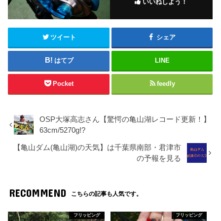
いいねしよう！
ツイート
シェア
はてブ
LINE
Pocket
feedly
OSP大塚高志さん【驚愕の亀山湖レコード更新！】
63cm/5270g!?
【亀山ダム(亀山湖)の天気】は千葉県南部・君津市
の予報を見る
RECOMMEND
こちらの記事も人気です。
フリッピング
フリッピング