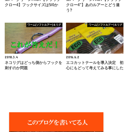
クロー4】フックサイズは5/0か
クロー4"】あのルアーとどう違
う?
ワーム(ソフトルアー)＆リグ
ワーム(ソフトルアー)＆リグ
2018.3.4
2016.6.2
ネコリグはどっち側からフックを
エコカットテールを導入決定 初
刺すのか問題
心にもどって考えてみる事にした