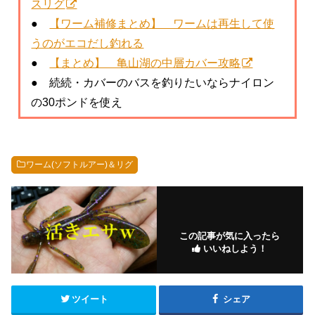
スリグ
●
【ワーム補修まとめ】 ワームは再生して使
うのがエコだし釣れる
●
【まとめ】 亀山湖の中層カバー攻略
● 続続・カバーのバスを釣りたいならナイロン
の30ポンドを使え
ワーム(ソフトルアー)＆リグ
この記事が気に入ったら
いいねしよう！
ツイート
シェア