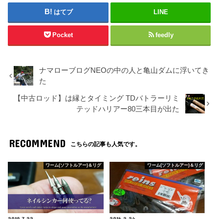
はてブ
LINE
Pocket
feedly
ナマローブログNEOの中の人と亀山ダムに浮いてき
た
【中古ロッド】は縁とタイミング TDバトラーリミ
テッドハリアー80三本目が出た
RECOMMEND
こちらの記事も人気です。
ワーム(ソフトルアー)＆リグ
ワーム(ソフトルアー)＆リグ
2019.7.22
2016.2.24