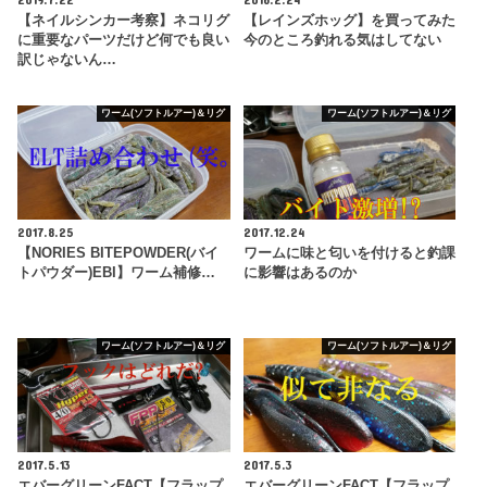
【ネイルシンカー考察】ネコリグ
【レインズホッグ】を買ってみた
に重要なパーツだけど何でも良い
今のところ釣れる気はしてない
訳じゃないん…
ワーム(ソフトルアー)＆リグ
ワーム(ソフトルアー)＆リグ
2017.8.25
2017.12.24
【NORIES BITEPOWDER(バイ
ワームに味と匂いを付けると釣課
トパウダー)EBI】ワーム補修…
に影響はあるのか
ワーム(ソフトルアー)＆リグ
ワーム(ソフトルアー)＆リグ
2017.5.13
2017.5.3
エバーグリーンFACT【フラップ
エバーグリーンFACT【フラップ