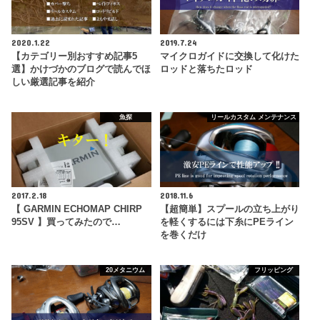
2020.1.22
2019.7.24
【カテゴリー別おすすめ記事5
マイクロガイドに交換して化けた
選】かけづかのブログで読んでほ
ロッドと落ちたロッド
しい厳選記事を紹介
魚探
リールカスタム メンテナンス
2017.2.18
2018.11.6
【 GARMIN ECHOMAP CHIRP
【超簡単】スプールの立ち上がり
95SV 】買ってみたので…
を軽くするには下糸にPEライン
を巻くだけ
20メタニウム
フリッピング