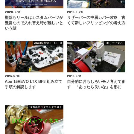
2020.9.13
2016.5.24
型落ちリールはカスタムパーツが
リザーバーの中層カバー攻略 古
豊富なので入れ替え時が難しいと
くて新しいフリッピングの考え方
いう話
Abu16Revo LTX-BF8
釣りアイテム
2016.5.14
2016.9.13
Abu 16REVO LTX-BF8 組み立て
自分的におもしろいモノ考えてま
手順の解説します
す 「あったら良いな」を形に
14カルカッタコンクエスト