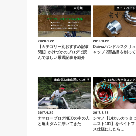
未分類
ダイワ ベイト
2020.1.22
2016.11.22
【カテゴリー別おすすめ記事
Daiwaハンドルスクリ
5選】かけづかのブログで読
ャップ 2部品目を削っ
んでほしい厳選記事を紹介
亀山ダム(亀山湖)バス釣り
14カルカッタコンク
2017.9.20
2017.8.28
ナマローブログNEOの中の人
シマノ【14カルカッタ 
と亀山ダムに浮いてきた
エスト101】をベイトフ
ス仕様にしたら…