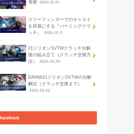
考察
2024.12.24
スリーフィンガーでのキャスト
を容易にする『パーミングクラ
ッチ』
2024.12.11
21ジリオンSVTWクラッチ分解
後の組み立て（クラッチ交換方
法）
2024.05.05
DAIWA21ジリオンSVTWの分解
解説（クラッチ交換まで）
2024.05.02
facebook