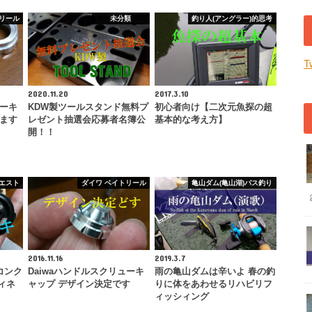
リール
未分類
釣り人(アングラー)的思考
T
2020.11.20
2017.3.10
ューキ
KDW製ツールスタンド無料プ
初心者向け【二次元魚探の超
てます
レゼント抽選会応募者名簿公
基本的な考え方】
開！！
エスト
ダイワ ベイトリール
亀山ダム(亀山湖)バス釣り
2016.11.16
2019.3.7
コンク
Daiwaハンドルスクリューキ
雨の亀山ダムは辛いよ 春の釣
ィネ
ャップ デザイン決定です
りに体をあわせるリハビリフ
ィッシィング