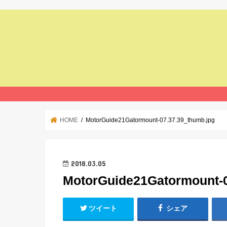
HOME
MotorGuide21Gatormount-07.37.39_thumb.jpg
2018.03.05
MotorGuide21Gatormount-0
ツイート
シェア