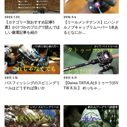
2020.1.22
2016.9.6
【カテゴリー別おすすめ記事5
【リールメンテナンス】にハンド
選】かけづかのブログで読んでほ
ルノブキャップリムーバー 1本あ
しい厳選記事を紹介
るとなにか…
バス釣り初心者の方へ
ダイワ ベイトリール
2017.1.16
2017.4.11
バスフィッシングのスピニングリ
【Daiwa TATULA(タトゥーラ)SV
ールはどうすれば良いか
TW 8.1L】 めっちゃ…
シマノ スピニングリール
釣り人(アングラー)的思考