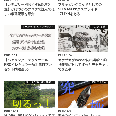
【カテゴリー別おすすめ記事5
フリッピングロッドとしての
選】かけづかのブログで読んでほ
SHIMANOエクスプライド
しい厳選記事を紹介
1711XHをある…
リールカスタム メンテナンス
よもやま話
2019.2.18
2020.1.24
【ベアリングチェックツール
カケヅカがBasser誌に掲載!? 釣
PROイレギュラー品】無料プレ
り雑誌に対してずっとモヤモヤし
ゼント抽選会 応…
てきた事
亀山ダム(亀山湖)バス釣り
釣りアイテム
2016.10.19
2016.10.4
秋の亀山湖はダウンショットでブ
究極ラインニッパー 【snow