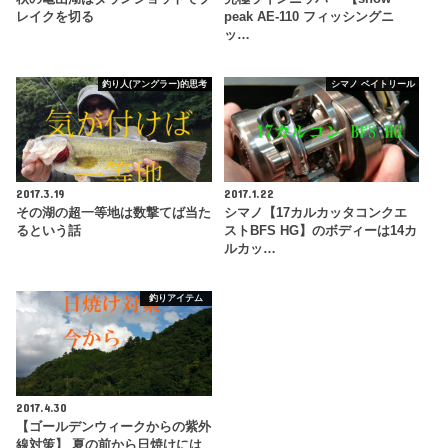
レイクを切る
peak AE-110 フィッシングニ
ッ…
釣り人(アングラー)的思考
シマノ ベイトリール
2017.3.19
2017.1.22
その湖の超一等地は数撃てば当た
シマノ【17カルカッタコンクエ
るという話
ストBFS HG】のボディーは14カ
ルカッ…
釣りアイテム
2017.4.30
【ゴールデンウィークからの紫外
線対策】 夏の前から日焼けには