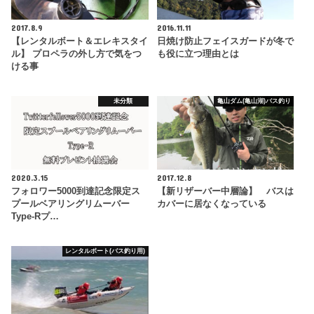
2017.8.9
2016.11.11
【レンタルボート＆エレキスタイ
日焼け防止フェイスガードが冬で
ル】 プロペラの外し方で気をつ
も役に立つ理由とは
ける事
未分類
亀山ダム(亀山湖)バス釣り
2020.3.15
2017.12.8
フォロワー5000到達記念限定ス
【新リザーバー中層論】 バスは
プールベアリングリムーバー
カバーに居なくなっている
Type-Rプ…
レンタルボート(バス釣り用)