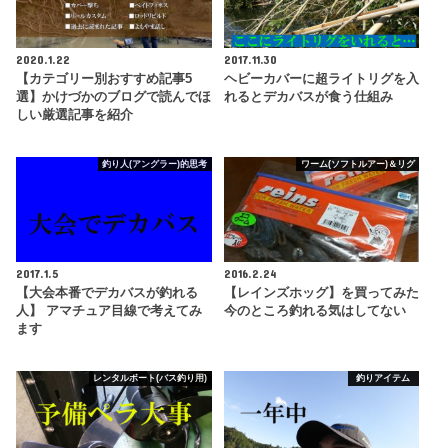
2020.1.22
2017.11.30
【カテゴリー別おすすめ記事5
ヘビーカバーに超ライトリグを入
選】かけづかのブログで読んでほ
れるとデカバスが食う仕組み
しい厳選記事を紹介
釣り人(アングラー)的思考
ワーム(ソフトルアー)＆リグ
2017.1.5
2016.2.24
【大会本番でデカバスが釣れる
【レインズホッグ】を買ってみた
人】 アマチュア目線で考えてみ
今のところ釣れる気はしてない
ます
レンタルボート(バス釣り用)
釣りアイテム