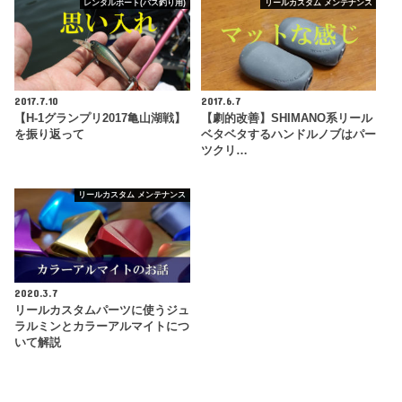
レンタルボート(バス釣り用)
リールカスタム メンテナンス
2017.7.10
2017.6.7
【H-1グランプリ2017亀山湖戦】
【劇的改善】SHIMANO系リール
を振り返って
ベタベタするハンドルノブはパー
ツクリ…
リールカスタム メンテナンス
2020.3.7
リールカスタムパーツに使うジュ
ラルミンとカラーアルマイトにつ
いて解説