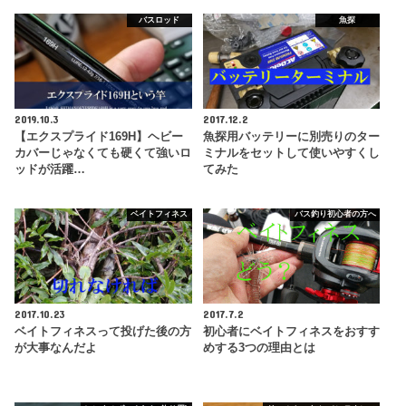
バスロッド
魚探
2019.10.3
2017.12.2
【エクスプライド169H】ヘビー
魚探用バッテリーに別売りのター
カバーじゃなくても硬くて強いロ
ミナルをセットして使いやすくし
ッドが活躍…
てみた
ベイトフィネス
バス釣り初心者の方へ
2017.10.23
2017.7.2
ベイトフィネスって投げた後の方
初心者にベイトフィネスをおすす
が大事なんだよ
めする3つの理由とは