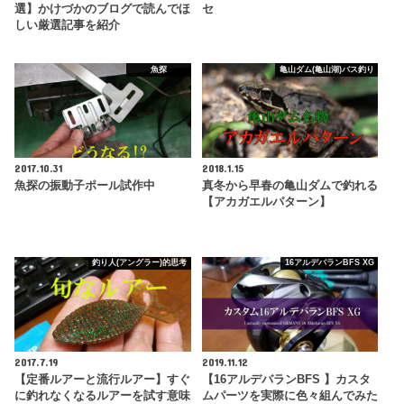
選】かけづかのブログで読んでほ
セ
しい厳選記事を紹介
魚探
亀山ダム(亀山湖)バス釣り
2017.10.31
2018.1.15
魚探の振動子ポール試作中
真冬から早春の亀山ダムで釣れる
【アカガエルパターン】
釣り人(アングラー)的思考
16アルデバランBFS XG
2017.7.19
2019.11.12
【定番ルアーと流行ルアー】すぐ
【16アルデバランBFS 】カスタ
に釣れなくなるルアーを試す意味
ムパーツを実際に色々組んでみた