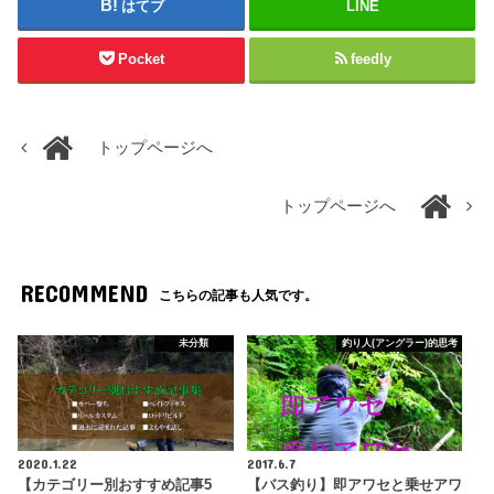
はてブ
LINE
Pocket
feedly
トップページへ
トップページへ
RECOMMEND
こちらの記事も人気です。
未分類
釣り人(アングラー)的思考
2020.1.22
2017.6.7
【カテゴリー別おすすめ記事5
【バス釣り】即アワセと乗せアワ