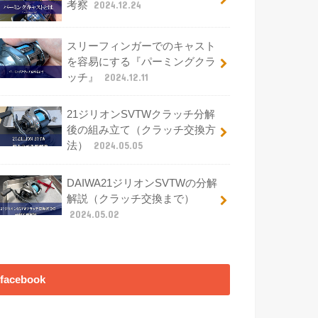
考察
2024.12.24
スリーフィンガーでのキャスト
を容易にする『パーミングクラ
ッチ』
2024.12.11
21ジリオンSVTWクラッチ分解
後の組み立て（クラッチ交換方
法）
2024.05.05
DAIWA21ジリオンSVTWの分解
解説（クラッチ交換まで）
2024.05.02
facebook