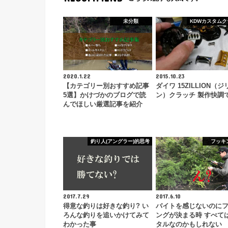
未分類
KDWカスタムク
2020.1.22
2015.10.23
【カテゴリー別おすすめ記事
ダイワ 15ZILLION（ジ
5選】かけづかのブログで読
ン）クラッチ 製作快調
んでほしい厳選記事を紹介
釣り人(アングラー)的思考
フッキ
2017.7.29
2017.6.10
得意な釣りは好きな釣り? い
バイトを感じないのに
ろんな釣りを追いかけてみて
ングが決まる時 すべて
わかった事
タルなのかもしれない