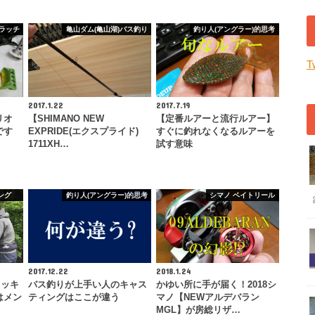
ラッチ
亀山ダム(亀山湖)バス釣り
釣り人(アングラー)的思考
T
2017.1.22
2017.7.19
リオ
【SHIMANO NEW
【定番ルアーと流行ルアー】
です
EXPRIDE(エクスプライド)
すぐに釣れなくなるルアーを
1711XH…
試す意味
ング
釣り人(アングラー)的思考
シマノ ベイトリール
2017.12.22
2018.1.24
フッキ
バス釣りが上手い人のキャス
かゆい所に手が届く！2018シ
はメン
ティングはここが違う
マノ【NEWアルデバラン
MGL】が房総リザ…